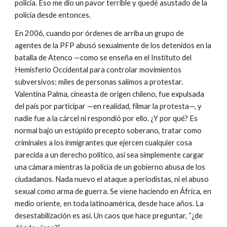
policía. Eso me dio un pavor terrible y quedé asustado de la 
policía desde entonces.
En 2006, cuando por órdenes de arriba un grupo de 
agentes de la PFP abusó sexualmente de los detenidos en la 
batalla de Atenco —como se enseña en el Instituto del 
Hemisferio Occidental para controlar movimientos 
subversivos; miles de personas salimos a protestar. 
Valentina Palma, cineasta de origen chileno, fue expulsada 
del país por participar —en realidad, filmar la protesta—, y 
nadie fue a la cárcel ni respondió por ello. ¿Y por qué? Es 
normal bajo un estúpido precepto soberano, tratar como 
criminales a los inmigrantes que ejercen cualquier cosa 
parecida a un derecho político, así sea simplemente cargar 
una cámara mientras la policía de un gobierno abusa de los 
ciudadanos. Nada nuevo el ataque a periodistas, ni el abuso 
sexual como arma de guerra. Se viene haciendo en África, en 
medio oriente, en toda latinoamérica, desde hace años. La 
desestabilización es así. Un caos que hace preguntar, “¿de 